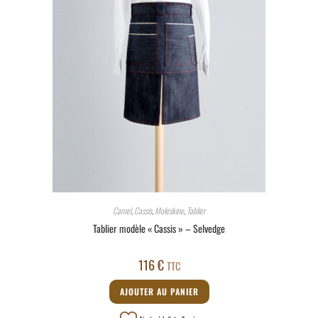
Camel
,
Cassis
,
Moleskine
,
Tablier
Tablier modèle « Cassis » – Selvedge
116
€
TTC
AJOUTER AU PANIER