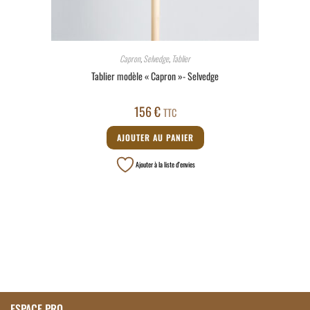
Capron
,
Selvedge
,
Tablier
Tablier modèle « Capron »- Selvedge
156
€
TTC
AJOUTER AU PANIER
Ajouter à la liste d’envies
ESPACE PRO